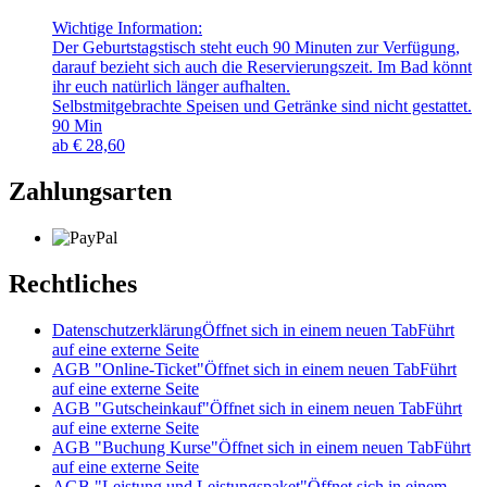
Wichtige Information:
Der Geburtstagstisch steht euch 90 Minuten zur Verfügung,
darauf bezieht sich auch die Reservierungszeit. Im Bad könnt
ihr euch natürlich länger aufhalten.
Selbstmitgebrachte Speisen und Getränke sind nicht gestattet.
90
Min
ab
€
28,60
Zahlungsarten
Rechtliches
Datenschutzerklärung
Öffnet sich in einem neuen Tab
Führt
auf eine externe Seite
AGB "Online-Ticket"
Öffnet sich in einem neuen Tab
Führt
auf eine externe Seite
AGB "Gutscheinkauf"
Öffnet sich in einem neuen Tab
Führt
auf eine externe Seite
AGB "Buchung Kurse"
Öffnet sich in einem neuen Tab
Führt
auf eine externe Seite
AGB "Leistung und Leistungspaket"
Öffnet sich in einem