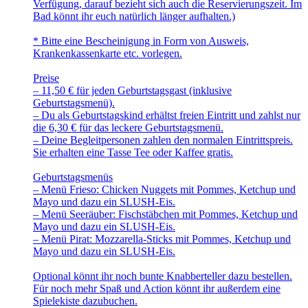
Verfügung, darauf bezieht sich auch die Reservierungszeit. Im
Bad könnt ihr euch natürlich länger aufhalten.)
* Bitte eine Bescheinigung in Form von Ausweis,
Krankenkassenkarte etc. vorlegen.
Preise
– 11,50 € für jeden Geburtstagsgast (inklusive
Geburtstagsmenü).
– Du als Geburtstagskind erhältst freien Eintritt und zahlst nur
die 6,30 € für das leckere Geburtstagsmenü.
– Deine Begleitpersonen zahlen den normalen Eintrittspreis.
Sie erhalten eine Tasse Tee oder Kaffee gratis.
Geburtstagsmenüs
– Menü Frieso: Chicken Nuggets mit Pommes, Ketchup und
Mayo und dazu ein SLUSH-Eis.
– Menü Seeräuber: Fischstäbchen mit Pommes, Ketchup und
Mayo und dazu ein SLUSH-Eis.
– Menü Pirat: Mozzarella-Sticks mit Pommes, Ketchup und
Mayo und dazu ein SLUSH-Eis.
Optional könnt ihr noch bunte Knabberteller dazu bestellen.
Für noch mehr Spaß und Action könnt ihr außerdem eine
Spielekiste dazubuchen.