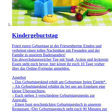
Kindergeburtstag
Feiert euren Geburtstag in der Friesentherme Emden und
verbringt einen tollen Nachmittag mit Freunden und der
Familie in unserem Badeparadies!
Ein abwechslungsreicher Tag mit Spaß, Action und leckerem
Essen steht euch bevor, hier könnt ihr euch 10 Tage vorher
über das Online-Formular anmelden.
Angebot
– Das Geburtstagskind erhält am Geburtstag freien Eintritt*.
– Als Geburtstagskind erhältst du bei uns am Empfang eine
kleine Überraschung.
– Euch stehen 3 verschiedene Geburtstagsmenüs zur
Auswahl.
– Einen bunt geschmückten Geburtstagstisch in unserem
Restaurant. (Der Geburtstagstisch steht euch 90 Minuten zur